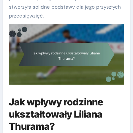
stworzyła solidne podstawy dla jego przyszłych
przedsięwzięć.
Jak wpływy rodzinne
ukształtowały Liliana
Thurama?