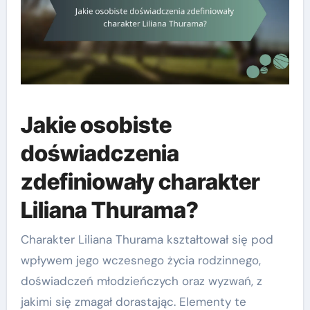
Jakie osobiste
doświadczenia
zdefiniowały charakter
Liliana Thurama?
Charakter Liliana Thurama kształtował się pod
wpływem jego wczesnego życia rodzinnego,
doświadczeń młodzieńczych oraz wyzwań, z
jakimi się zmagał dorastając. Elementy te