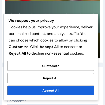
We respect your privacy
Cookies help us improve your experience, deliver
personalized content, and analyze traffic. You
Zinedine Zidane: Wczesne życie,
can choose which cookies to allow by clicking
Początki kariery, Życie osobiste
Customize
. Click
Accept All
to consent or
Julien Moreau
Mar 2, 2026
Reject All
to decline non-essential cookies.
Customize
Leave a Reply
Reject All
Your email address will not be published.
Required
Accept All
fields are marked
*
Comment
*