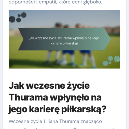
odporności i empatii, które ceni głęboko.
Jak wczesne życie
Thurama wpłynęło na
jego karierę piłkarską?
Wczesne życie Liliana Thurama znacząco