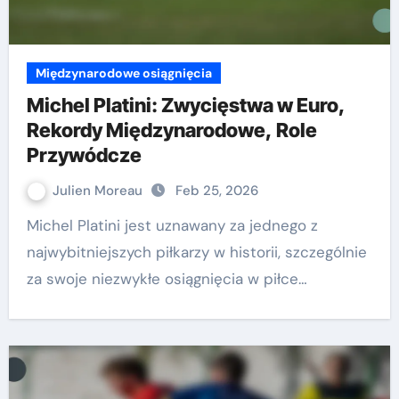
Międzynarodowe osiągnięcia
Michel Platini: Zwycięstwa w Euro,
Rekordy Międzynarodowe, Role
Przywódcze
Julien Moreau
Feb 25, 2026
Michel Platini jest uznawany za jednego z
najwybitniejszych piłkarzy w historii, szczególnie
za swoje niezwykłe osiągnięcia w piłce…