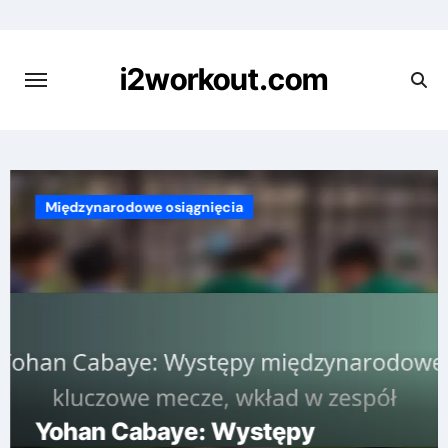
Skip
to
content
i2workout.com
Międzynarodowe osiągnięcia
Yohan Cabaye: Występy