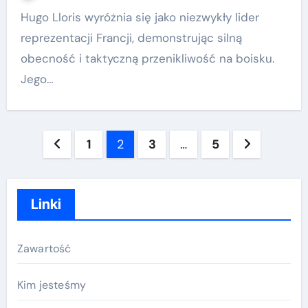
Hugo Lloris wyróżnia się jako niezwykły lider
reprezentacji Francji, demonstrując silną
obecność i taktyczną przenikliwość na boisku.
Jego…
Posts
1
2
3
…
5
pagination
Linki
Zawartość
Kim jesteśmy