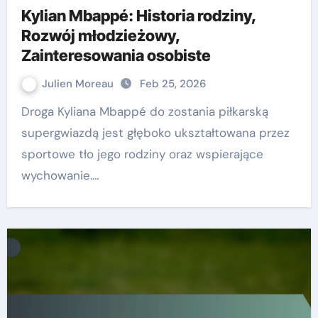
Kylian Mbappé: Historia rodziny,
Rozwój młodzieżowy,
Zainteresowania osobiste
Julien Moreau
Feb 25, 2026
Droga Kyliana Mbappé do zostania piłkarską
supergwiazdą jest głęboko ukształtowana przez
sportowe tło jego rodziny oraz wspierające
wychowanie.…