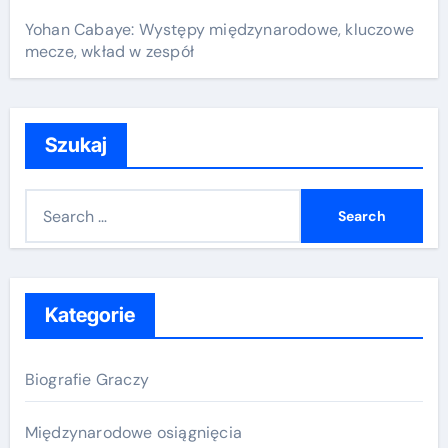
Yohan Cabaye: Występy międzynarodowe, kluczowe
mecze, wkład w zespół
Szukaj
S
e
a
r
c
Kategorie
h
f
Biografie Graczy
o
r
Międzynarodowe osiągnięcia