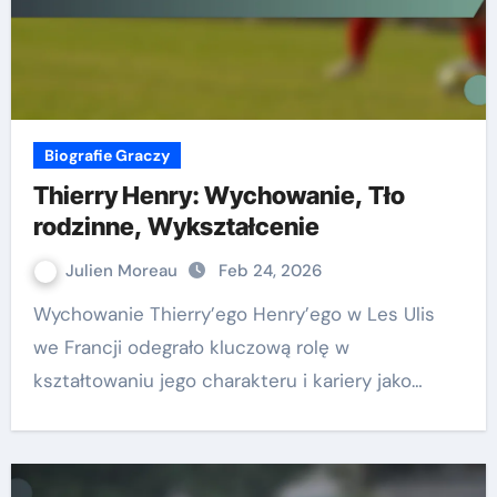
Biografie Graczy
Thierry Henry: Wychowanie, Tło
rodzinne, Wykształcenie
Julien Moreau
Feb 24, 2026
Wychowanie Thierry’ego Henry’ego w Les Ulis
we Francji odegrało kluczową rolę w
kształtowaniu jego charakteru i kariery jako…