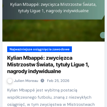
Najważniejsze osiągnięcia zawodowe
Kylian Mbappé: zwycięzca
Mistrzostw Świata, tytuły Ligue 1,
nagrody indywidualne
Julien Moreau
Feb 25, 2026
Kylian Mbappé jest wybitną postacią
współczesnego futbolu, znaną z niezwykłych
osiągnięć, w tym zwycięstwa w Mistrzostwach